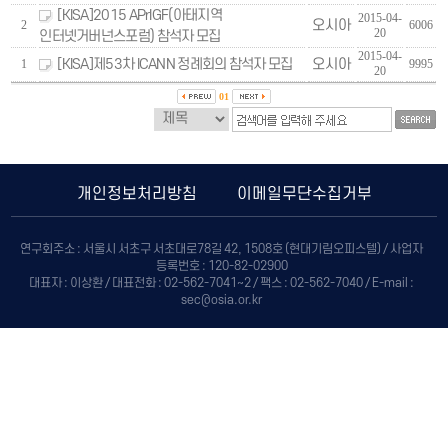
[KISA]2015 APrIGF(아태지역
2015-04-
오시아
2
6006
20
인터넷거버넌스포럼) 참석자 모집
2015-04-
[KISA]제53차 ICANN 정례회의 참석자 모집
오시아
1
9995
20
01
개인정보처리방침
이메일무단수집거부
연구회주소 : 서울시 서초구 서초대로78길 42, 1508호 (현대기림오피스텔) / 사업자
등록번호 : 120-82-02900
대표자 : 이상환 / 대표전화 : 02-562-7041~2 / 팩스 : 02-562-7040 / E-mail :
sec@osia.or.kr