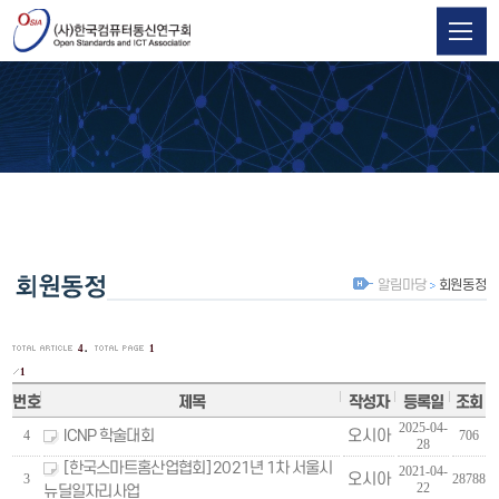
알림마당
회원동정
.
4
1
1
번호
제목
작성자
등록일
조회
2025-04-
ICNP 학술대회
오시아
4
706
28
[한국스마트홈산업협회] 2021년 1차 서울시
2021-04-
오시아
3
28788
22
뉴딜일자리사업