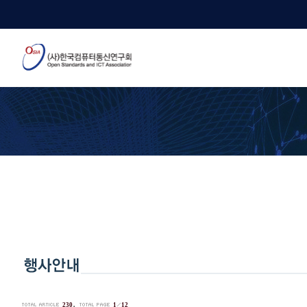
.
230
1
12