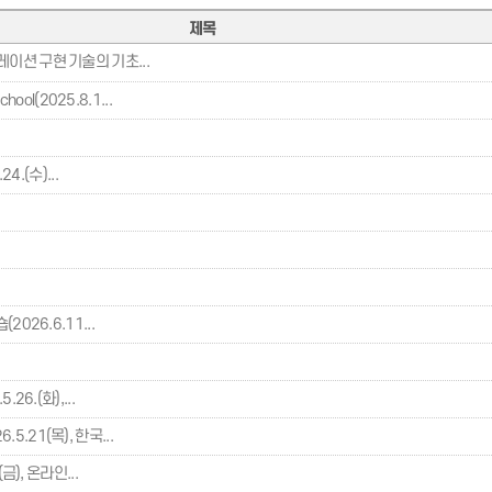
제목
이션 구현 기술의 기초...
l(2025.8.1...
4.(수)...
026.6.11...
6.(화),...
.21(목), 한국...
금), 온라인...