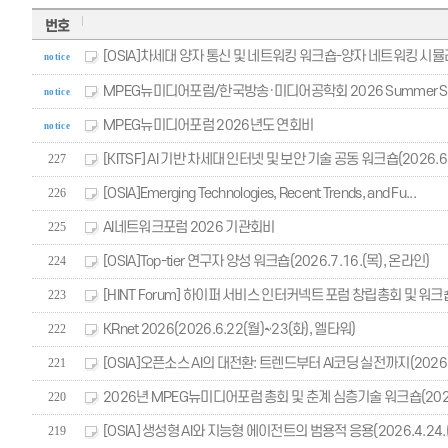
번호
[OSIA]차세대 양자 통신 및 네트워킹 워크숍-양자 네트워킹 시뮬레
notice
MPEG뉴미디어포럼/한국방송·미디어공학회 2026 Summer Schoo
notice
MPEG뉴미디어포럼 2026년도 연회비
notice
[KITSF] AI 기반 차세대 인터넷 및 보안 기술 공동 워크숍(2026.6.2
227
[OSIA]Emerging Technologies, Recent Trends, and Fu...
226
AI네트워크포럼 2026 기관회비
225
[OSIA]Top-tier 연구자 양성 워크숍(2026.7.16.(목), 온라인)
224
[HINT Forum] 하이퍼 서비스 인터커넥트 포럼 창립총회 및 워크숍(2
223
KRnet 2026(2026.6.22(월)~23(화), 엘타워)
222
[OSIA]오픈소스 AI의 대전환: 트렌드부터 AI코딩 실전까지(2026.5.2
221
2026년 MPEG뉴미디어포럼 총회 및 춘계 심층기술 워크숍(2026.5
220
[OSIA] 생성형 AI와 지능형 에이전트의 범용적 응용(2026.4.24.(
219