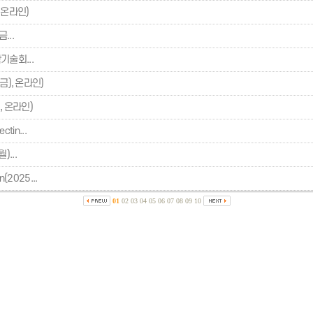
, 온라인)
...
학기술회...
금), 온라인)
, 온라인)
tin...
)...
2025...
01
02
03
04
05
06
07
08
09
10