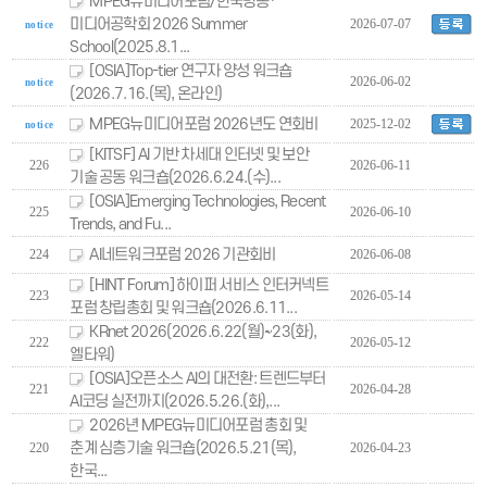
MPEG뉴미디어포럼/한국방송·
미디어공학회 2026 Summer
2026-07-07
notice
School(2025.8.1...
[OSIA]Top-tier 연구자 양성 워크숍
2026-06-02
notice
(2026.7.16.(목), 온라인)
MPEG뉴미디어포럼 2026년도 연회비
2025-12-02
notice
[KITSF] AI 기반 차세대 인터넷 및 보안
226
2026-06-11
기술 공동 워크숍(2026.6.24.(수)...
[OSIA]Emerging Technologies, Recent
225
2026-06-10
Trends, and Fu...
AI네트워크포럼 2026 기관회비
224
2026-06-08
[HINT Forum] 하이퍼 서비스 인터커넥트
223
2026-05-14
포럼 창립총회 및 워크숍(2026.6.11...
KRnet 2026(2026.6.22(월)~23(화),
222
2026-05-12
엘타워)
[OSIA]오픈소스 AI의 대전환: 트렌드부터
221
2026-04-28
AI코딩 실전까지(2026.5.26.(화),...
2026년 MPEG뉴미디어포럼 총회 및
춘계 심층기술 워크숍(2026.5.21(목),
220
2026-04-23
한국...