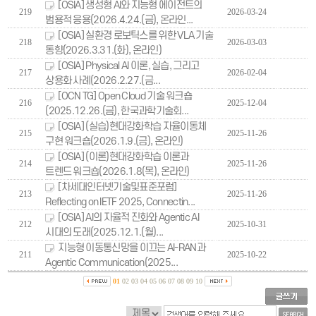
[OSIA] 생성형 AI와 지능형 에이전트의
219
2026-03-24
범용적 응용(2026.4.24.(금), 온라인...
[OSIA] 실환경 로보틱스를 위한 VLA 기술
218
2026-03-03
동향(2026.3.31.(화), 온라인)
[OSIA] Physical AI 이론, 실습, 그리고
217
2026-02-04
상용화 사례(2026.2.27.(금...
[OCN TG] Open Cloud 기술 워크숍
216
2025-12-04
(2025.12.26.(금), 한국과학기술회...
[OSIA] (실습)현대강화학습 자율이동체
215
2025-11-26
구현 워크숍(2026.1.9.(금), 온라인)
[OSIA] (이론)현대강화학습 이론과
214
2025-11-26
트렌드 워크숍(2026.1.8(목), 온라인)
[차세대인터넷기술및표준포럼]
213
2025-11-26
Reflecting on IETF 2025, Connectin...
[OSIA] AI의 자율적 진화와 Agentic AI
212
2025-10-31
시대의 도래(2025.12.1.(월)...
지능형 이동통신망을 이끄는 AI-RAN과
211
2025-10-22
Agentic Communication(2025...
01
02
03
04
05
06
07
08
09
10