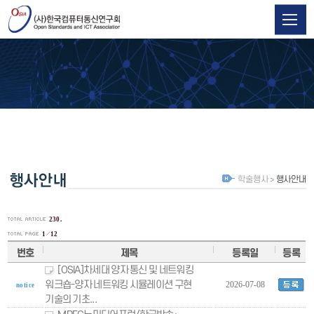
학술행사
행사안내
.
230
1
12
번호
제목
등록일
등록
[OSIA]차세대 양자 통신 및 네트워킹
워크숍-양자 네트워킹 시뮬레이션 구현
2026-07-08
notice
기술의 기초...